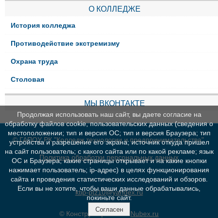
О КОЛЛЕДЖЕ
История колледжа
Противодействие экстремизму
Охрана труда
Столовая
МЫ ВКОНТАКТЕ
Продолжая использовать наш сайт, вы даете согласие на
обработку файлов cookie, пользовательских данных (сведения о
местоположении; тип и версия ОС; тип и версия Браузера; тип
© ГАПОУ РК "Колледж технологии и предпринимательства"
устройства и разрешение его экрана; источник откуда пришел
на сайт пользователь; с какого сайта или по какой рекламе; язык
Политика обработки персональных данных
ОС и Браузера; какие страницы открывает и на какие кнопки
нажимает пользователь; ip-адрес) в целях функционирования
сайта и проведения статистических исследований и обзоров.
Если вы не хотите, чтобы ваши данные обрабатывались,
ktip-ptz10@yandex.ru
покиньте сайт.
Согласен
© Конструктор сайтов
Nubex.ru