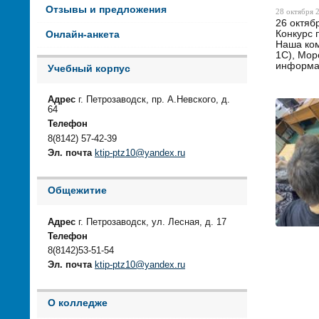
Отзывы и предложения
28 октября 2
26 октяб
Конкурс 
Онлайн-анкета
Наша ком
1С), Мор
информат
Учебный корпус
Адрес
г. Петрозаводск, пр. А.Невского, д.
64
Телефон
8(8142) 57-42-39
Эл. почта
ktip-ptz10@yandex.ru
Общежитие
Адрес
г. Петрозаводск, ул. Лесная, д. 17
Телефон
8(8142)53-51-54
Эл. почта
ktip-ptz10@yandex.ru
О колледже