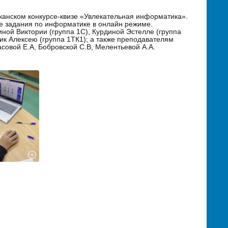
иканском конкурсе-квизе «Увлекательная информатика».
е задания по информатике в онлайн режиме.
ной Виктории (группа 1С), Курдиной Эстелле (группа
ник Алексею (группа 1ТК1); а также преподавателям
совой Е.А, Бобровской С.В, Мелентьевой А.А.