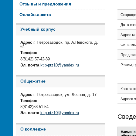
Отзывы и предложения
Онлайн-анкета
Сокраще
Дата со
Учебный корпус
Адрес м
Адрес
г. Петрозаводск, пр. А.Невского, д.
Филиалы
64
Телефон
Предста
8(8142) 57-42-39
Режим, 
Эл. почта
ktip-ptz10@yandex.ru
Общежитие
Контакт
Адрес
г. Петрозаводск, ул. Лесная, д. 17
Адреса 
Телефон
8(8142)53-51-54
Эл. почта
ktip-ptz10@yandex.ru
Сведе
О колледже
Наимено
образов