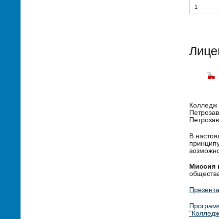
1
Лице
Колледж 
Петрозав
Петрозав
В настоя
принципу
возможно
Миссия 
общества
Презента
Программ
"Колледж