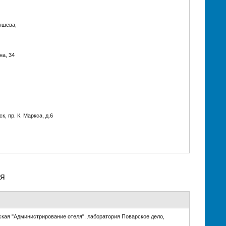
ышева,
на, 34
, пр. К. Маркса, д.6
ся
ская "Администрирование отеля", лаборатория Поварское дело,