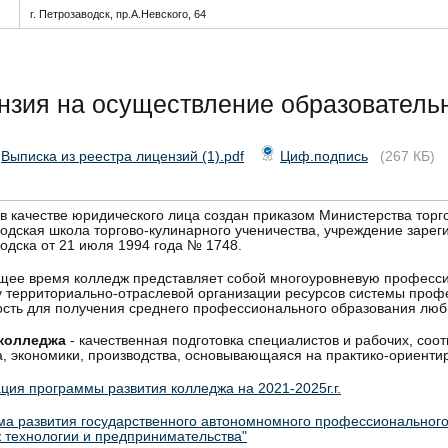
г. Петрозаводск, пр.А.Невского, 64
нзия на осуществление образователь
Выписка из реестра лицензий (1).pdf
Циф.подпись
(267 КБ)
в качестве юридического лица создан приказом Министерства торг
одская школа торгово-кулинарного ученичества, учреждение зарег
одска от 21 июля 1994 года № 1748.
щее время колледж представляет собой многоуровневую професс
 территориально-отраслевой организации ресурсов системы про
сть для получения среднего профессионального образования лю
колледжа
- качественная подготовка специалистов и рабочих, со
, экономики, производства, основывающаяся на практико-ориенти
ция программы развития колледжа на 2021-2025г.г.
а развития государственного автономномного профессионального
 технологии и предпринимательства"