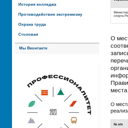
История колледжа
Министер
Противодействие экстремизму
спорта Р
Охрана труда
Столовая
О мес
соотв
Мы Вконтакте
запис
переч
орган
инфор
Прави
места
О мест
реализ
№ п/п