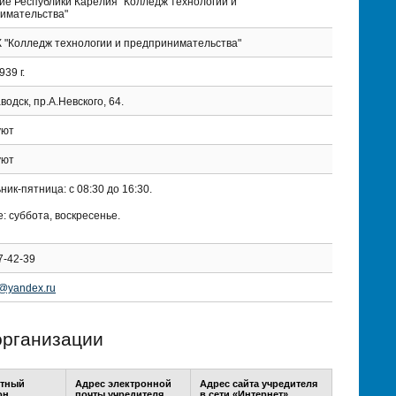
ие Республики Карелия "Колледж технологии и
имательства"
 "Колледж технологии и предпринимательства"
39 г.
водск, пр.А.Невского, 64.
уют
уют
ик-пятница: с 08:30 до 16:30.
 суббота, воскресенье.
7-42-39
0@yandex.ru
организации
ктный
Адрес электронной
Адрес сайта учредителя
он
почты учредителя
в сети «Интернет»