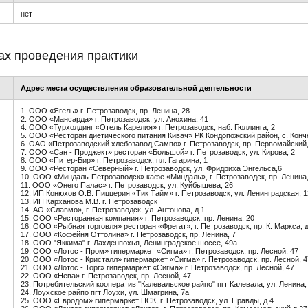
нет
ах проведения практики
Адрес места осуществления образовательной деятельности
1. ООО «Ягель» г. Петрозаводск, пр. Ленина, 28
2. ООО «Мансарда» г. Петрозаводск, ул. Анохина, 41
4. ООО «Турхолдинг «Отель Карелия» г. Петрозаводск, наб. Гюллинга, 2
5. ООО «Ресторан диетического питания Кивач» РК Кондопожский район, с. Конч
6. ОАО «Петрозаводский хлебозавод Сампо» г. Петрозаводск, пр. Первомайский,
7. ООО «Сан - Проджект» ресторан «Большой» г. Петрозаводск, ул. Кирова, 2
8. ООО «Питер-Бир» г. Петрозаводск, пл. Гагарина, 1
9. ООО «Ресторан «Северный» г. Петрозаводск, ул. Фридриха Энгельса,6
10. ООО «Миндаль-Петрозаводск» кафе «Миндаль», г. Петрозаводск, пр. Ленина,
11. ООО «Онего Палас» г. Петрозаводск, ул. Куйбышева, 26
12. ИП Конюхов О.В. Пиццерия «Тик Тайм» г. Петрозаводск, ул. Ленинградская, 1
13. ИП Карханова М.В. г. Петрозаводск
14. АО «Славмо», г. Петрозаводск, ул. Антонова, д.1
15. ООО «Ресторанная компания» г. Петрозаводск, пр. Ленина, 20
16. ООО «Рыбная торговля» ресторан «Фрегат», г. Петрозаводск, пр. К. Маркса, д
17. ООО «Кофейня Оттолина» г. Петрозаводск, пр. Ленина, 7
18. ООО "Яккима" г. Лахденпохья, Ленинградское шоссе, 49а
19. ООО «Лотос - Пром» гипермаркет «Сигма» г. Петрозаводск, пр. Лесной, 47
20. ООО «Лотос - Кристалл» гипермаркет «Сигма» г. Петрозаводск, пр. Лесной, 4
21. ООО «Лотос - Торг» гипермаркет «Сигма» г. Петрозаводск, пр. Лесной, 47
22. ООО «Нева» г. Петрозаводск, пр. Лесной, 47
23. Потребительский кооператив "Калевальское райпо" пгт Калевала, ул. Ленина,
24. Лоухское райпо пгт Лоухи, ул. Шмагрина, 7а
25. ООО «Евродом» гипермаркет ЦСК, г. Петрозаводск, ул. Правды, д.4