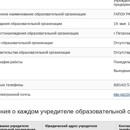
учрежден
предприн
нное наименование образовательной организации
ГАПОУ РК
здания образовательной организации
19 мая 19
естонахождения образовательной организации
г. Петроза
 образовательной организации
Отсутств
вительства образовательной организации
Отсутств
график работы
Понедельн
Выходные:
ные телефоны
8(8142) 5
электронной почты
ktip-ptz1
ния о каждом учредителе образовательной 
вание учредителя
Юридический адрес учредителя
Конта
ательной организации
телеф