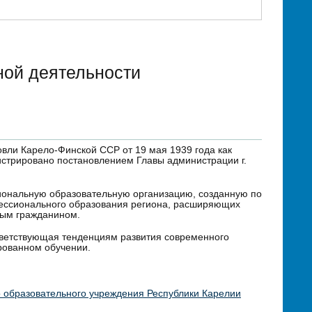
ной деятельности
овли Карело-Финской ССР от 19 мая 1939 года как
истрировано постановлением Главы администрации г.
иональную образовательную организацию, созданную по
фессионального образования региона, расширяющих
бым гражданином.
ответствующая тенденциям развития современного
рованном обучении.
 образовательного учреждения Республики Карелии