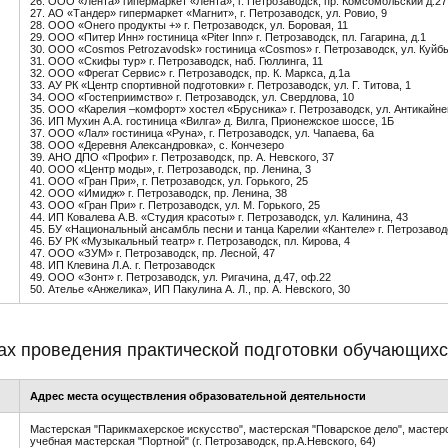
26. ООО «Лента» гипермаркет «Лента», г. Петрозаводск, пр. Комсомольский д.27
27. АО «Тандер» гипермаркет «Магнит», г. Петрозаводск, ул. Ровио, 9
28. ООО «Онего продукты +» г. Петрозаводск, ул. Боровая, 11
29. ООО «Питер Инн» гостиница «Piter Inn» г. Петрозаводск, пл. Гагарина, д.1
30. ООО «Cosmos Petrozavodsk» гостиница «Cosmos» г. Петрозаводск, ул. Куйб
31. ООО «Скифы тур» г. Петрозаводск, наб. Гюллинга, 11
32. ООО «Фрегат Сервис» г. Петрозаводск, пр. К. Маркса, д.1а
33. АУ РК «Центр спортивной подготовки» г. Петрозаводск, ул. Г. Титова, 1
34. ООО «Гостеприимство» г. Петрозаводск, ул. Свердлова, 10
35. ООО «Карелия –комфорт» хостел «Брусника» г. Петрозаводск, ул. Антикайне
36. ИП Мухин А.А. гостиница «Вилга» д. Вилга, Прионежское шоссе, 1Б
37. ООО «Лал» гостиница «Руна», г. Петрозаводск, ул. Чапаева, 6а
38. ООО «Деревня Александровка», с. Кончезеро
39. АНО ДПО «Профи» г. Петрозаводск, пр. А. Невского, 37
40. ООО «Центр моды», г. Петрозаводск, пр. Ленина, 3
41. ООО «Гран При», г. Петрозаводск, ул. Горького, 25
42. ООО «Имидж» г. Петрозаводск, пр. Ленина, 38
43. ООО «Гран При» г. Петрозаводск, ул. М. Горького, 25
44. ИП Ковалева А.В. «Студия красоты» г. Петрозаводск, ул. Калинина, 43
45. БУ «Национальный ансамбль песни и танца Карелии «Кантеле» г. Петрозаводск
46. БУ РК «Музыкальный театр» г. Петрозаводск, пл. Кирова, 4
47. ООО «ЗУМ» г. Петрозаводск, пр. Лесной, 47
48. ИП Клевина Л.А. г. Петрозаводск
49. ООО «Зонт» г. Петрозаводск, ул. Ригачина, д.47, оф.22
50. Ателье «Анжелика», ИП Пакулина А. Л., пр. А. Невского, 30
ах проведения практической подготовки обучающих
Адрес места осуществления образовательной деятельности
Мастерская "Парикмахерское искусство", мастерская "Поварское дело", мастер
учебная мастерская "Портной" (г. Петрозаводск, пр.А.Невского, 64)