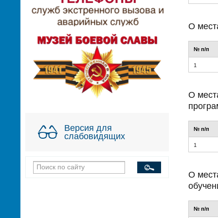
О мест
№ п/п
1
О мест
прогр
Версия для
№ п/п
слабовидящих
1
О мест
обучен
№ п/п