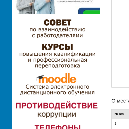
О мест
№ п/п
1