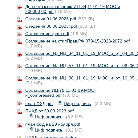
Доп.согл к соглашению ИЦ-34,11,01-19,МОС-и
300000,00.pdf
(8,9 МБ)
Сведения 01.06.2023.pdf
(837 КБ)
Сведения 30.06.2023г.pdf
(658 КБ)
Соглашение грант.pdf
(1,6 МБ)
Соглашение на стипПрав.РФ 073-15-2023-2072.pdf
(1,7 МБ)
Соглашение_№_ИЦ_34_11_01_19_МОС_и_от_04_05_20
(6,2 МБ)
Соглашение_№_ИЦ_57_11_01_19_МОС_и_от_06_06_2
(7,0 МБ)
Соглашение_№_ИЦ_38_11_01_19_МОС_и_от_16_05_23
(7,1 МБ)
Соглашение ИЦ-75,11,01-19,МОС-
и_compressed.pdf
(7,0 МБ)
план ФХД.pdf
Циф.подпись
(3,3 МБ)
ПФХД от 30.09.2023.pdf
Циф.подпись
(3,3 МБ)
план фхд на 29 ноября.pdf
Циф.подпись
(3,2 МБ)
ПФХД утвержденный.xlsx