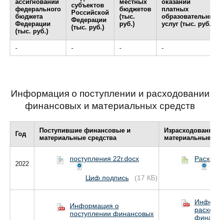
ассигнований
местных
оказании
субъектов
федерального
бюджетов
платных
Российской
бюджета
(тыс.
образовательных
Федерации
Федерации
руб.)
услуг (тыс. руб.)
(тыс. руб.)
(тыс. руб.)
-
-
-
-
Информация о поступлении и расходовании
финансовых и материальных средств
Поступившие финансовые и
Израсходованны
Год
материальные средства
материальные ср
поступления 22г.docx
Расходы
2022
Циф.подпись
(17 КБ)
Ци
Информ
Информация о
расход
поступлении финансовых
финанс