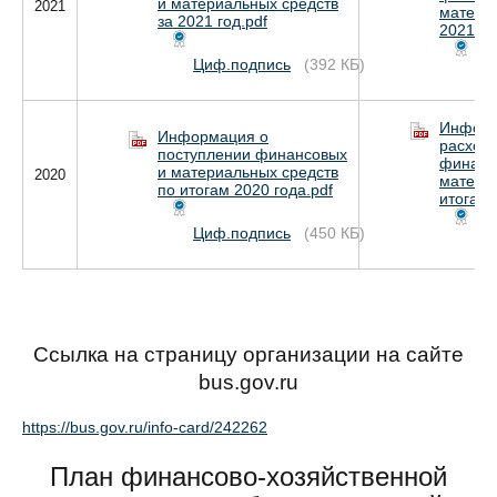
и материальных средств
2021
материа
за 2021 год.pdf
2021 го
Циф.подпись
(392 КБ)
Ци
Информ
Информация о
расход
поступлении финансовых
финанс
и материальных средств
2020
матери
по итогам 2020 года.pdf
итогам 
Циф.подпись
(450 КБ)
Ци
Ccылка на страницу организации на сайте
bus.gov.ru
https://bus.gov.ru/info-card/242262
План финансово-хозяйственной