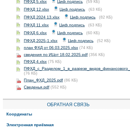
ПФХД 5.xlsx
Циф.подпись
(59 КБ)
ПФХД 12.xlsx
Циф.подпись
(63 КБ)
ПФХД 2024 13.xlsx
Циф.подпись
(82 КБ)
ПФХД 11.xlsx
Циф.подпись
(63 КБ)
ПФХД 6.xlsx
Циф.подпись
(60 КБ)
ПФХД 2025-1.xlsx
Циф.подпись
(52 КБ)
план ФХД от 06.03.2025.xlsx
(74 КБ)
сведения по ИЦот 18.02.2025.pdf
(356 КБ)
ПФХД 4.xlsx
(75 КБ)
ПФХД_с_Разделом_1_в_разрезе_видов_финансового_о
(76 КБ)
План_ФХД_2025.pdf
(86 КБ)
Сведенья.pdf
(552 КБ)
ОБРАТНАЯ СВЯЗЬ
Координаты
Электронная приёмная