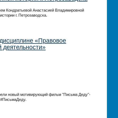
елем Кондратьевой Анастасией Владимировной
стории г. Петрозаводска.
 дисциплине «Правовое
 деятельности»
трели новый мотивирующий фильм "Письма Деду"-
 #ПисьмаДеду.