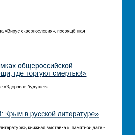
да «Вирус сквернословия», посвящённая
амках общероссийской
щи, где торгуют смертью!»
ие «Здоровое будущее».
 Крым в русской литературе»
итературе», книжная выставка к памятной дате -