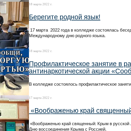
18 марта 2022 г.
Берегите родной язык!
17 марта 2022 года в колледже состоялась бесе
Международному дню родного языка.
18 марта 2022 г.
Профилактическое занятие в р
антинаркотической акции «Сооб
В колледже состоялось профилактическое занят
17 марта 2022 г.
«Воображенью край священный:
«Воображенью край священный: Крым в русской л
Дню воссоединения Крыма с Россией.