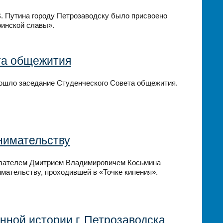
В. Путина городу Петрозаводску было присвоено
оинской славы».
та общежития
рошло заседание Студенческого Совета общежития.
нимательству
давателем Дмитрием Владимировичем Косьмина
имательству, проходившей в «Точке кипения».
ной истории г. Петрозаводска