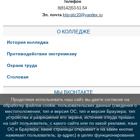
Телефон
8(8142)53-51-54
Эл. почта
ktip-ptz10@yandex.ru
О КОЛЛЕДЖЕ
История колледжа
Противодействие экстремизму
Охрана труда
Столовая
МЫ ВКОНТАКТЕ
Продолжая использовать наш сайт, вы даете согласие на
обработку файлов cookie, пользовательских данных (сведения о
местоположении; тип и версия ОС; тип и версия Браузера; тип
© ГАПОУ РК "Колледж технологии и предпринимательства"
устройства и разрешение его экрана; источник откуда пришел
на сайт пользователь; с какого сайта или по какой рекламе; язык
Политика обработки персональных данных
ОС и Браузера; какие страницы открывает и на какие кнопки
нажимает пользователь; ip-адрес) в целях функционирования