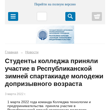
Перейти на полную версию
Корз
Главная
Новости
→
Студенты колледжа приняли
участие в Республиканской
зимней спартакиаде молодежи
допризывного возраста
3 марта 2022 г.
1 марта 2022 года команда Колледжа технологии и
предпринимательства приняла участие в
Республиканской зимней спартакиаде молодежи