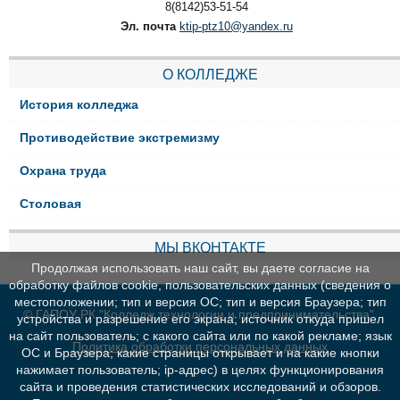
8(8142)53-51-54
Эл. почта
ktip-ptz10@yandex.ru
О КОЛЛЕДЖЕ
История колледжа
Противодействие экстремизму
Охрана труда
Столовая
МЫ ВКОНТАКТЕ
Продолжая использовать наш сайт, вы даете согласие на
обработку файлов cookie, пользовательских данных (сведения о
местоположении; тип и версия ОС; тип и версия Браузера; тип
© ГАПОУ РК "Колледж технологии и предпринимательства"
устройства и разрешение его экрана; источник откуда пришел
на сайт пользователь; с какого сайта или по какой рекламе; язык
Политика обработки персональных данных
ОС и Браузера; какие страницы открывает и на какие кнопки
нажимает пользователь; ip-адрес) в целях функционирования
сайта и проведения статистических исследований и обзоров.