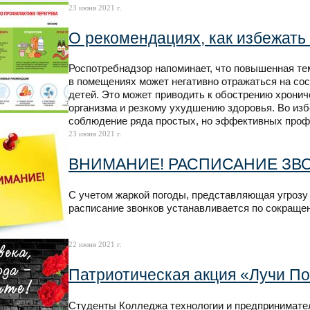
23 июня 2021 г.
О рекомендациях, как избежать
Роспотребнадзор напоминает, что повышенная тем
в помещениях может негативно отражаться на со
детей. Это может приводить к обострению хрониче
организма и резкому ухудшению здоровья. Во из
соблюдение ряда простых, но эффективных проф
23 июня 2021 г.
ВНИМАНИЕ! РАСПИСАНИЕ ЗВОН
С учетом жаркой погоды, представляющая угрозу 
расписание звонков устанавливается по сокраще
22 июня 2021 г.
Патриотическая акция «Лучи П
Студенты Колледжа технологии и предпринимател