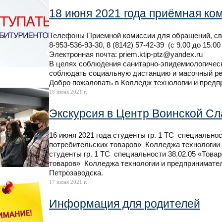
18 июня 2021 года приёмная ко
Телефоны Приемной комиссии для обращений, св
8-953-536-93-30, 8 (8142) 57-42-39 (с 9.00 до 15.
Электронная почта: priem.ktip-ptz@yandex.ru
В целях соблюдения санитарно-эпидемиологическ
соблюдать социальную дистанцию и масочный р
Добро пожаловать в Колледж технологии и предп
18 июня 2021 г.
Экскурсия в Центр Воинской Сл
16 июня 2021 года студенты гр. 1 ТС специальнос
потребительских товаров» Колледжа технологии 
студенты гр. 1 ТС специальности 38.02.05 «Това
товаров» Колледжа технологии и предпринимате
Петрозаводска.
17 июня 2021 г.
Информация для родителей