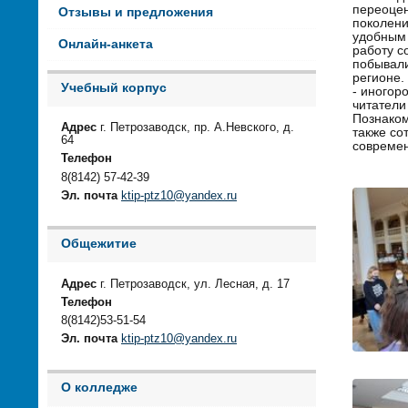
переоцен
Отзывы и предложения
поколени
удобным 
Онлайн-анкета
работу с
побывали
регионе.
Учебный корпус
- иногор
читатели
Познаком
Адрес
г. Петрозаводск, пр. А.Невского, д.
также со
64
современ
Телефон
8(8142) 57-42-39
Эл. почта
ktip-ptz10@yandex.ru
Общежитие
Адрес
г. Петрозаводск, ул. Лесная, д. 17
Телефон
8(8142)53-51-54
Эл. почта
ktip-ptz10@yandex.ru
О колледже