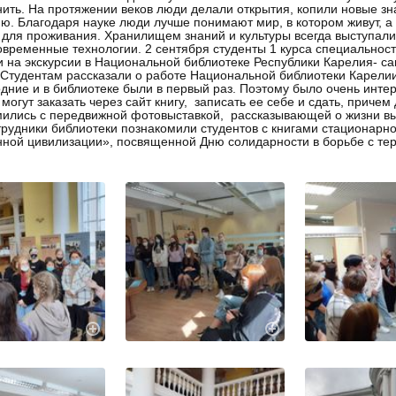
ить. На протяжении веков люди делали открытия, копили новые зн
ю. Благодаря науке люди лучше понимают мир, в котором живут, а
для проживания. Хранилищем знаний и культуры всегда выступали 
овременные технологии. 2 сентября студенты 1 курса специальност
 на экскурсии в Национальной библиотеке Республики Карелия- с
 Студентам рассказали о работе Национальной библиотеки Карелии:
одние и в библиотеке были в первый раз. Поэтому было очень инт
 могут заказать через сайт книгу, записать ее себе и сдать, причем
ились с передвижной фотовыставкой, рассказывающей о жизни вы
трудники библиотеки познакомили студентов с книгами стационарн
ной цивилизации», посвященной Дню солидарности в борьбе с т