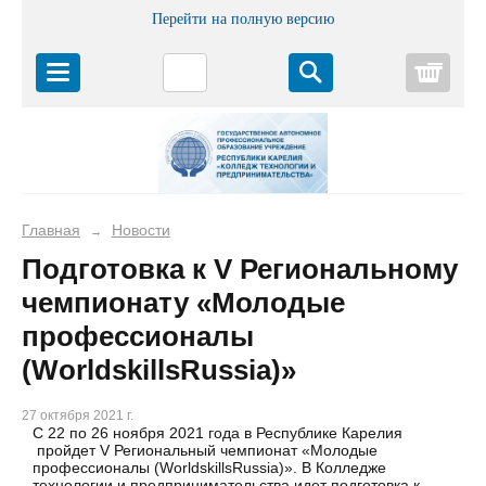
Перейти на полную версию
Корз
Главная
Новости
→
Подготовка к V Региональному
чемпионату «Молодые
профессионалы
(WorldskillsRussia)»
27 октября 2021 г.
С 22 по 26 ноября 2021 года в Республике Карелия
пройдет V Региональный чемпионат «Молодые
профессионалы (WorldskillsRussia)». В Колледже
технологии и предпринимательства идет подготовка к