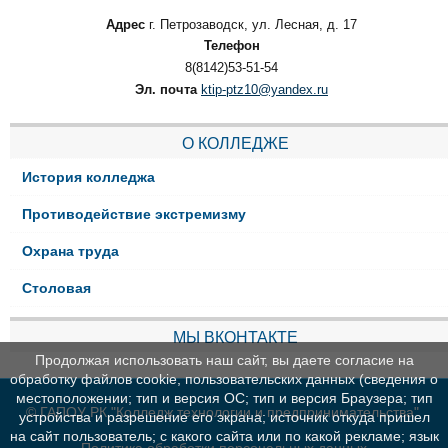
Адрес
г. Петрозаводск, ул. Лесная, д. 17
Телефон
8(8142)53-51-54
Эл. почта
ktip-ptz10@yandex.ru
О КОЛЛЕДЖЕ
История колледжа
Противодействие экстремизму
Охрана труда
Столовая
МЫ ВКОНТАКТЕ
Продолжая использовать наш сайт, вы даете согласие на
обработку файлов cookie, пользовательских данных (сведения о
местоположении; тип и версия ОС; тип и версия Браузера; тип
© ГАПОУ РК "Колледж технологии и предпринимательства"
устройства и разрешение его экрана; источник откуда пришел
на сайт пользователь; с какого сайта или по какой рекламе; язык
Политика обработки персональных данных