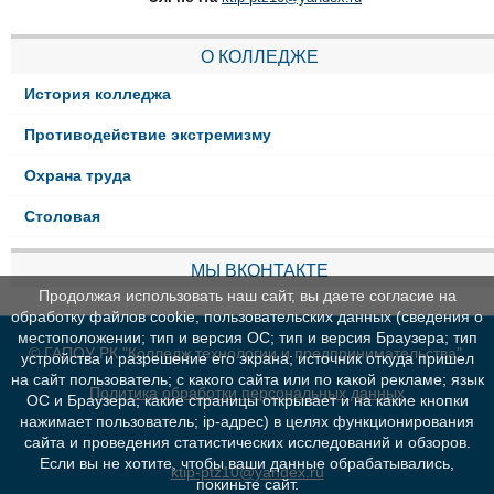
О КОЛЛЕДЖЕ
История колледжа
Противодействие экстремизму
Охрана труда
Столовая
МЫ ВКОНТАКТЕ
Продолжая использовать наш сайт, вы даете согласие на
обработку файлов cookie, пользовательских данных (сведения о
местоположении; тип и версия ОС; тип и версия Браузера; тип
© ГАПОУ РК "Колледж технологии и предпринимательства"
устройства и разрешение его экрана; источник откуда пришел
на сайт пользователь; с какого сайта или по какой рекламе; язык
Политика обработки персональных данных
ОС и Браузера; какие страницы открывает и на какие кнопки
нажимает пользователь; ip-адрес) в целях функционирования
сайта и проведения статистических исследований и обзоров.
Если вы не хотите, чтобы ваши данные обрабатывались,
ktip-ptz10@yandex.ru
покиньте сайт.