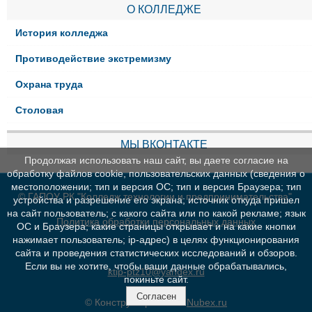
О КОЛЛЕДЖЕ
История колледжа
Противодействие экстремизму
Охрана труда
Столовая
МЫ ВКОНТАКТЕ
Продолжая использовать наш сайт, вы даете согласие на
обработку файлов cookie, пользовательских данных (сведения о
местоположении; тип и версия ОС; тип и версия Браузера; тип
© ГАПОУ РК "Колледж технологии и предпринимательства"
устройства и разрешение его экрана; источник откуда пришел
на сайт пользователь; с какого сайта или по какой рекламе; язык
Политика обработки персональных данных
ОС и Браузера; какие страницы открывает и на какие кнопки
нажимает пользователь; ip-адрес) в целях функционирования
сайта и проведения статистических исследований и обзоров.
Если вы не хотите, чтобы ваши данные обрабатывались,
ktip-ptz10@yandex.ru
покиньте сайт.
Согласен
© Конструктор сайтов
Nubex.ru