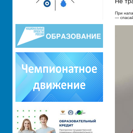
Не тр
При напа
— спасай