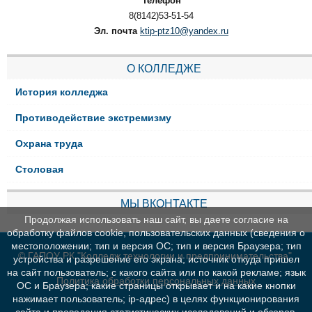
Телефон
8(8142)53-51-54
Эл. почта
ktip-ptz10@yandex.ru
О КОЛЛЕДЖЕ
История колледжа
Противодействие экстремизму
Охрана труда
Столовая
МЫ ВКОНТАКТЕ
Продолжая использовать наш сайт, вы даете согласие на
обработку файлов cookie, пользовательских данных (сведения о
местоположении; тип и версия ОС; тип и версия Браузера; тип
© ГАПОУ РК "Колледж технологии и предпринимательства"
устройства и разрешение его экрана; источник откуда пришел
на сайт пользователь; с какого сайта или по какой рекламе; язык
Политика обработки персональных данных
ОС и Браузера; какие страницы открывает и на какие кнопки
нажимает пользователь; ip-адрес) в целях функционирования