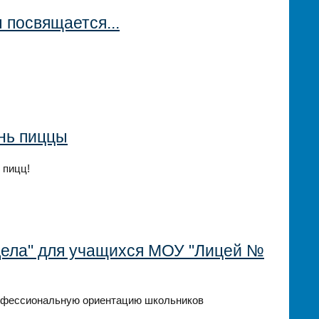
 посвящается...
нь пиццы
 пицц!
дела" для учащихся МОУ "Лицей №
рофессиональную ориентацию школьников