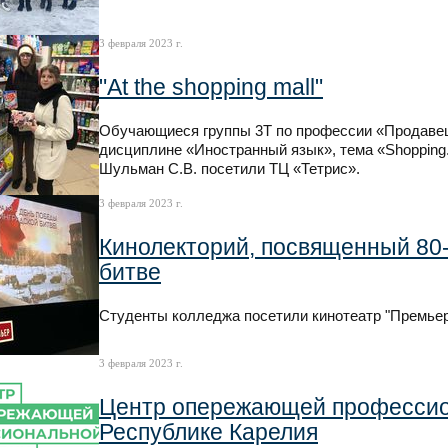
3 февраля 2023 г.
"At the shopping mall"
Обучающиеся группы 3Т по профессии «Продавец,
дисциплине «Иностранный язык», тема «Shopping.
Шульман С.В. посетили ТЦ «Тетрис».
3 февраля 2023 г.
Кинолекторий, посвященный 80
битве
Студенты колледжа посетили кинотеатр "Премье
3 февраля 2023 г.
Центр опережающей профессион
Республике Карелия