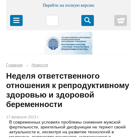
Перейти на полную версию
Корз
Главная
Новости
→
Неделя ответственного
отношения к репродуктивному
здоровью и здоровой
беременности
17 февраля 2023 г.
В современных условиях проблемы снижения мужской
фертильности, эректильной дисфункции не теряют своей
актуальности и, несмотря на развитие технологий в
медицине, количество пациентов, нуждающихся в