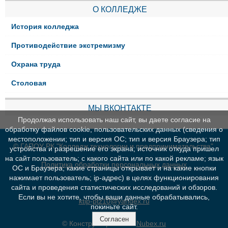
О КОЛЛЕДЖЕ
История колледжа
Противодействие экстремизму
Охрана труда
Столовая
МЫ ВКОНТАКТЕ
Продолжая использовать наш сайт, вы даете согласие на
обработку файлов cookie, пользовательских данных (сведения о
местоположении; тип и версия ОС; тип и версия Браузера; тип
© ГАПОУ РК "Колледж технологии и предпринимательства"
устройства и разрешение его экрана; источник откуда пришел
на сайт пользователь; с какого сайта или по какой рекламе; язык
Политика обработки персональных данных
ОС и Браузера; какие страницы открывает и на какие кнопки
нажимает пользователь; ip-адрес) в целях функционирования
сайта и проведения статистических исследований и обзоров.
Если вы не хотите, чтобы ваши данные обрабатывались,
ktip-ptz10@yandex.ru
покиньте сайт.
Согласен
© Конструктор сайтов
Nubex.ru