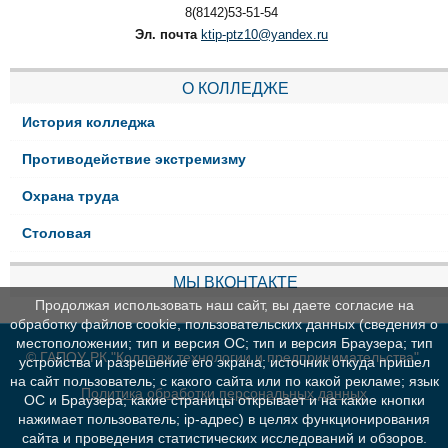
8(8142)53-51-54
Эл. почта
ktip-ptz10@yandex.ru
О КОЛЛЕДЖЕ
История колледжа
Противодействие экстремизму
Охрана труда
Столовая
МЫ ВКОНТАКТЕ
Продолжая использовать наш сайт, вы даете согласие на
обработку файлов cookie, пользовательских данных (сведения о
местоположении; тип и версия ОС; тип и версия Браузера; тип
© ГАПОУ РК "Колледж технологии и предпринимательства"
устройства и разрешение его экрана; источник откуда пришел
на сайт пользователь; с какого сайта или по какой рекламе; язык
Политика обработки персональных данных
ОС и Браузера; какие страницы открывает и на какие кнопки
нажимает пользователь; ip-адрес) в целях функционирования
сайта и проведения статистических исследований и обзоров.