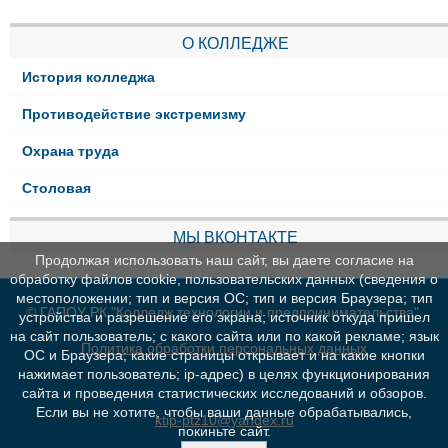
О КОЛЛЕДЖЕ
История колледжа
Противодействие экстремизму
Охрана труда
Столовая
МЫ ВКОНТАКТЕ
Продолжая использовать наш сайт, вы даете согласие на
обработку файлов cookie, пользовательских данных (сведения о
местоположении; тип и версия ОС; тип и версия Браузера; тип
© ГАПОУ РК "Колледж технологии и предпринимательства"
устройства и разрешение его экрана; источник откуда пришел
на сайт пользователь; с какого сайта или по какой рекламе; язык
Политика обработки персональных данных
ОС и Браузера; какие страницы открывает и на какие кнопки
нажимает пользователь; ip-адрес) в целях функционирования
сайта и проведения статистических исследований и обзоров.
Если вы не хотите, чтобы ваши данные обрабатывались,
ktip-ptz10@yandex.ru
покиньте сайт.