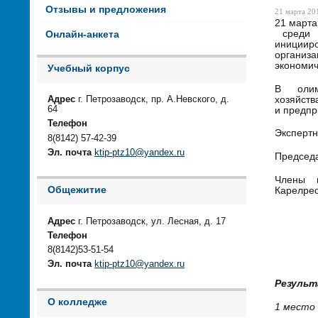
Отзывы и предложения
21 марта 201
21 марта
среди с
Онлайн-анкета
инициир
организа
экономич
Учебный корпус
В олим
хозяйств
Адрес
г. Петрозаводск, пр. А.Невского, д.
64
и предпр
Телефон
Экспертн
8(8142) 57-42-39
Эл. почта
ktip-ptz10@yandex.ru
Председа
Члены 
Общежитие
Карелре
Мурашк
Адрес
г. Петрозаводск, ул. Лесная, д. 17
Телефон
Пюльзю
8(8142)53-51-54
Субач 
Эл. почта
ktip-ptz10@yandex.ru
Результ
О колледже
1 место