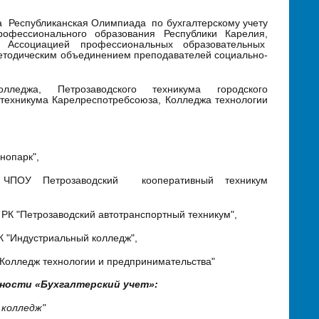
а Республиканская Олимпиада по бухгалтерскому учету
офессионального образования Республики Карелия,
 Ассоциацией профессиональных образовательных
методическим объединением преподавателей социально-
леджа, Петрозаводского техникума городского
о техникума Карелреспотребсоюза, Колледжа технологии
нопарк",
 ЧПОУ Петрозаводский кооперативный техникум
озаводский автотранспортный техникум",
устриальный колледж",
 технологии и предпринимательства"
ности «Бухгалтерский учет»:
 колледж"