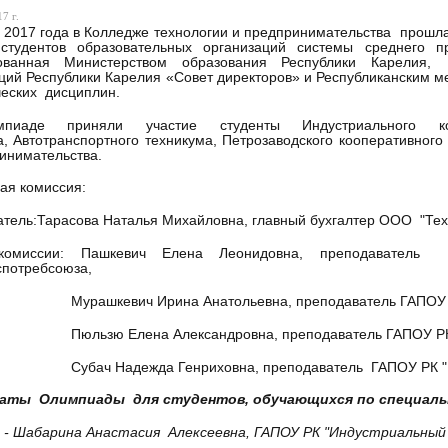
7 г.
 2017 года в Колледже технологии и предпринимательства прошл
тудентов образовательных организаций системы среднего пр
ованная Министерством образования Республики Карелия,
ций Республики Карелия «Совет директоров» и Республиканским 
еских дисциплин.
пиаде приняли участие студенты Индустриального кол
а, Автотранспортного техникума, Петрозаводского кооперативног
инимательства.
ая комиссия:
тель:Тарасова Наталья Михайловна, главный бухгалтер ООО "Тех
комиссии: Пашкевич Елена Леонидовна, преподаватель
спотребсоюза,
евич Ирина Анатольевна, преподаватель ГАПОУ РК "Петр
 Елена Александровна, преподаватель ГАПОУ РК "Инд
Надежда Генриховна, преподаватель ГАПОУ РК "Колледж
аты Олимпиады для студентов, обучающихся по специаль
 - Шабарина Анастасия Алексеевна, ГАПОУ РК "Индустриальный