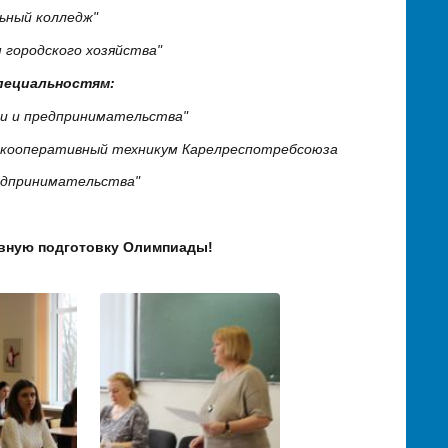
ьный колледж"
 городского хозяйства"
пециальностям:
ии и предпринимательства"
й кооперативный техникум Карелреспотребсоюза
едпринимательства"
ивную подготовку Олимпиады!