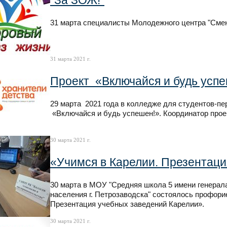
"За ЗОЖ!"
31 марта специалисты Молодежного центра "Смен
31 марта 2021 г.
Проект «Включайся и будь успе
29 марта 2021 года в колледже для студентов-пе
«Включайся и будь успешен!». Координатор прое
30 марта 2021 г.
«Учимся в Карелии. Презентац
30 марта в МОУ "Средняя школа 5 имени генерала
населения г. Петрозаводска" состоялось профор
Презентация учебных заведений Карелии».
30 марта 2021 г.