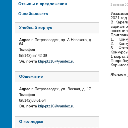
Отзывы и предложения
2 февраля 20
Уважаемы
Онлайн-анкета
2021 год
В Карели
варианто
Учебный корпус
посвятил
Приглаша
1. Конку
Адрес
г. Петрозаводск, пр. А.Невского, д.
2. Конку
64
3. Фоток
Телефон
Конкурсы
8(8142) 57-42-39
1 марта 
Подробну
Эл. почта
ktip-ptz10@yandex.ru
Корнилов
Желаем 
Общежитие
Адрес
г. Петрозаводск, ул. Лесная, д. 17
Телефон
8(8142)53-51-54
Эл. почта
ktip-ptz10@yandex.ru
О колледже