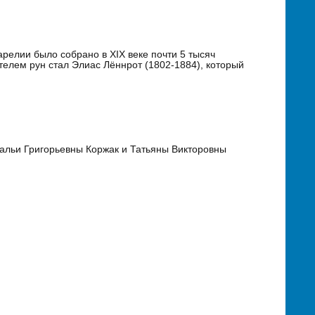
релии было собрано в XIX веке почти 5 тысяч
телем рун стал Элиас Лённрот (1802-1884), который
альи Григорьевны Коржак и Татьяны Викторовны