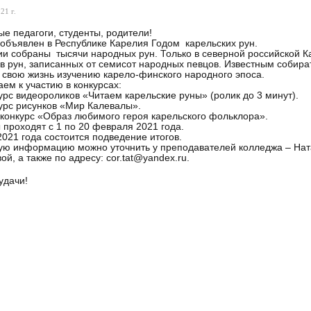
21 г.
е педагоги, студенты, родители!
 объявлен в Республике Карелия Годом карельских рун.
и собраны тысячи народных рун. Только в северной российской Ка
в рун, записанных от семисот народных певцов. Известным собира
 свою жизнь изучению карело-финского народного эпоса.
ем к участию в конкурсах:
рс видеороликов «Читаем карельские руны» (ролик до 3 минут).
рс рисунков «Мир Калевалы».
онкурс «Образ любимого героя карельского фольклора».
 проходят с 1 по 20 февраля 2021 года.
2021 года состоится подведение итогов.
ю информацию можно уточнить у преподавателей колледжа – Нат
ой, а также по адресу: cor.tat@yandex.ru.
удачи!