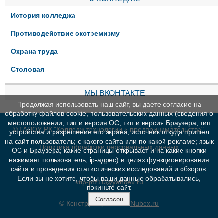
История колледжа
Противодействие экстремизму
Охрана труда
Столовая
МЫ ВКОНТАКТЕ
Продолжая использовать наш сайт, вы даете согласие на
обработку файлов cookie, пользовательских данных (сведения о
местоположении; тип и версия ОС; тип и версия Браузера; тип
© ГАПОУ РК "Колледж технологии и предпринимательства"
устройства и разрешение его экрана; источник откуда пришел
на сайт пользователь; с какого сайта или по какой рекламе; язык
Политика обработки персональных данных
ОС и Браузера; какие страницы открывает и на какие кнопки
нажимает пользователь; ip-адрес) в целях функционирования
сайта и проведения статистических исследований и обзоров.
Если вы не хотите, чтобы ваши данные обрабатывались,
ktip-ptz10@yandex.ru
покиньте сайт.
Согласен
© Конструктор сайтов
Nubex.ru