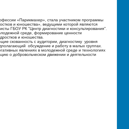
профессии «Парикмахер», стала участником программы
ростков и юношества», ведущими которой являются
сты ГБОУ РК "Центр диагностики и консультирования".
олодежной среде, формирование ценности
одростков и юношества.
ие скованность с аудитории, диагностику уровня
дполагающий обсуждение и работу в малых группах.
гативных явлениях в молодежной среде и технологиях
ацию о добровольческом движении и деятельности