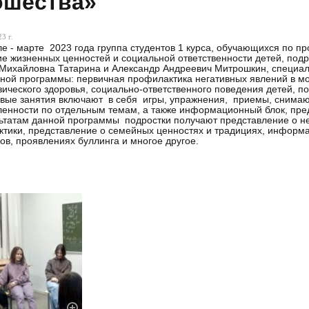
шества»
3 г.
е - марте 2023 года группа студентов 1 курса, обучающихся по 
е жизненных ценностей и социальной ответственности детей, под
Михайловна Татарина и Александр Андреевич Митрошкин, специали
ной программы: первичная профилактика негативных явлений в м
ического здоровья, социально-ответственного поведения детей, п
вые занятия включают в себя игры, упражнения, приемы, снимающ
енности по отдельным темам, а также информационный блок, пре
ьтатам данной программы подростки получают представление о не
тики, представление о семейных ценностях и традициях, информ
ов, проявлениях буллинга и многое другое.