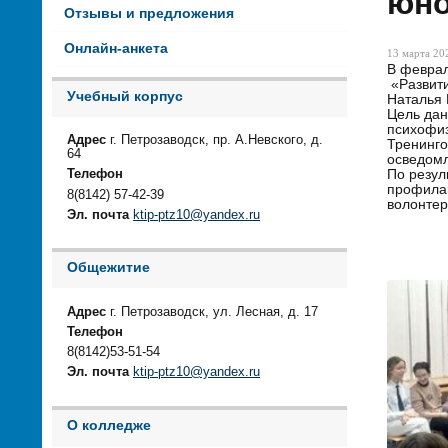
юно
Отзывы и предложения
Онлайн-анкета
13 марта 202
В феврал
«Развити
Учебный корпус
Наталья 
Цель дан
психофиз
Адрес
г. Петрозаводск, пр. А.Невского, д.
Тренинго
64
осведомл
По резул
Телефон
профилак
8(8142) 57-42-39
волонтер
Эл. почта
ktip-ptz10@yandex.ru
Общежитие
Адрес
г. Петрозаводск, ул. Лесная, д. 17
Телефон
8(8142)53-51-54
Эл. почта
ktip-ptz10@yandex.ru
О колледже