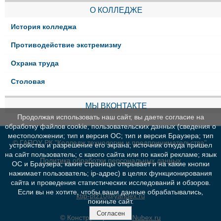
О КОЛЛЕДЖЕ
История колледжа
Противодействие экстремизму
Охрана труда
Столовая
МЫ ВКОНТАКТЕ
Продолжая использовать наш сайт, вы даете согласие на
обработку файлов cookie, пользовательских данных (сведения о
местоположении; тип и версия ОС; тип и версия Браузера; тип
© ГАПОУ РК "Колледж технологии и предпринимательства"
устройства и разрешение его экрана; источник откуда пришел
на сайт пользователь; с какого сайта или по какой рекламе; язык
Политика обработки персональных данных
ОС и Браузера; какие страницы открывает и на какие кнопки
нажимает пользователь; ip-адрес) в целях функционирования
сайта и проведения статистических исследований и обзоров.
Если вы не хотите, чтобы ваши данные обрабатывались,
ktip-ptz10@yandex.ru
покиньте сайт.
Согласен
© Конструктор сайтов
Nubex.ru