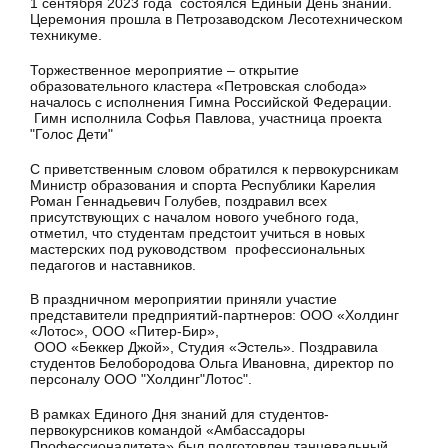
1 сентября 2023 года состоялся Единый День знаний.
Церемония прошла в Петрозаводском Лесотехническом
техникуме.
Торжественное мероприятие – открытие
образовательного кластера «Петровская слобода»
началось с исполнения Гимна Российской Федерации.
Гимн исполнила Софья Павлова, участница проекта
"Голос Дети"
С приветственным словом обратился к первокурсникам
Министр образования и спорта Республики Карелия
Роман Геннадьевич Голубев, поздравил всех
присутствующих с началом нового учебного года,
отметил, что студентам предстоит учиться в новых
мастерских под руководством профессиональных
педагогов и наставников.
В праздничном мероприятии приняли участие
представители предприятий-партнеров: ООО «Холдинг
«Лотос», ООО «Питер-Бир»,
ООО «Беккер Джой», Студия «Эстель». Поздравила
студентов Белобородова Ольга Ивановна, директор по
персоналу ООО "Холдинг"Лотос".
В рамках Единого Дня знаний для студентов-
первокурсников командой «Амбассадоры
Профессионалитета» был подготовлен танцевальный