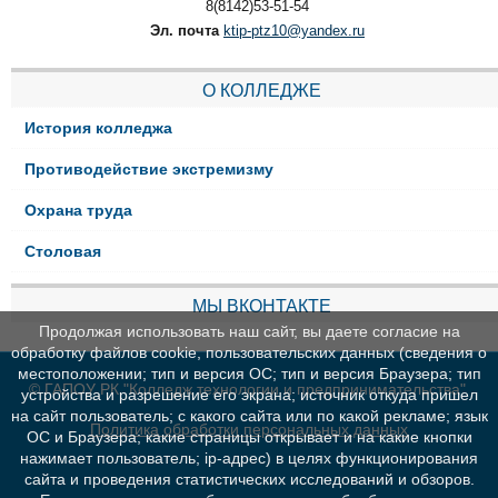
8(8142)53-51-54
Эл. почта
ktip-ptz10@yandex.ru
О КОЛЛЕДЖЕ
История колледжа
Противодействие экстремизму
Охрана труда
Столовая
МЫ ВКОНТАКТЕ
Продолжая использовать наш сайт, вы даете согласие на
обработку файлов cookie, пользовательских данных (сведения о
местоположении; тип и версия ОС; тип и версия Браузера; тип
© ГАПОУ РК "Колледж технологии и предпринимательства"
устройства и разрешение его экрана; источник откуда пришел
на сайт пользователь; с какого сайта или по какой рекламе; язык
Политика обработки персональных данных
ОС и Браузера; какие страницы открывает и на какие кнопки
нажимает пользователь; ip-адрес) в целях функционирования
сайта и проведения статистических исследований и обзоров.