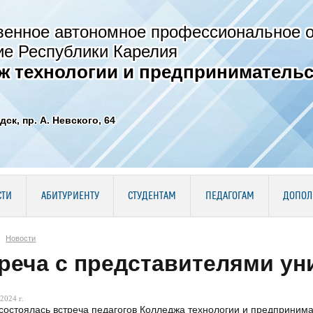
венное автономное профессиональное 
ие Республики Карелия
ж технологии и предпринимательс
дск, пр. А. Невского, 64
СТИ
АБИТУРИЕНТУ
СТУДЕНТАМ
ПЕДАГОГАМ
ДОПОЛ
Новости
реча с представителями ун
2024 г.
состоялась встреча педагогов Колледжа технологии и предпринима