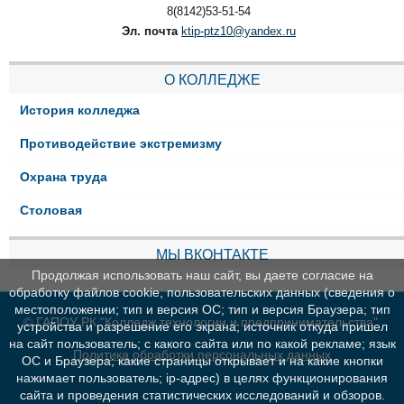
8(8142)53-51-54
Эл. почта
ktip-ptz10@yandex.ru
О КОЛЛЕДЖЕ
История колледжа
Противодействие экстремизму
Охрана труда
Столовая
МЫ ВКОНТАКТЕ
Продолжая использовать наш сайт, вы даете согласие на
обработку файлов cookie, пользовательских данных (сведения о
местоположении; тип и версия ОС; тип и версия Браузера; тип
© ГАПОУ РК "Колледж технологии и предпринимательства"
устройства и разрешение его экрана; источник откуда пришел
на сайт пользователь; с какого сайта или по какой рекламе; язык
Политика обработки персональных данных
ОС и Браузера; какие страницы открывает и на какие кнопки
нажимает пользователь; ip-адрес) в целях функционирования
сайта и проведения статистических исследований и обзоров.