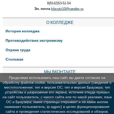
8(8142)53-51-54
Эл. почта
ktip-ptz10@yandex.ru
О КОЛЛЕДЖЕ
История колледжа
Противодействие экстремизму
Охрана труда
Столовая
МЫ ВКОНТАКТЕ
Продолжая использовать наш сайт, вы даете согласие на
обработку файлов cookie, пользовательских данных (сведения о
местоположении; тип и версия ОС; тип и версия Браузера; тип
© ГАПОУ РК "Колледж технологии и предпринимательства"
устройства и разрешение его экрана; источник откуда пришел
на сайт пользователь; с какого сайта или по какой рекламе; язык
Политика обработки персональных данных
ОС и Браузера; какие страницы открывает и на какие кнопки
нажимает пользователь; ip-адрес) в целях функционирования
сайта и проведения статистических исследований и обзоров.