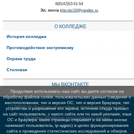
8(8142)53-51-54
Эл. почта
ktip-ptz10@yandex.ru
О КОЛЛЕДЖЕ
История колледжа
Противодействие экстремизму
Охрана труда
Столовая
МЫ ВКОНТАКТЕ
Продолжая использовать наш сайт, вы даете согласие на
обработку файлов cookie, пользовательских данных (сведения о
местоположении; тип и версия ОС; тип и версия Браузера; тип
© ГАПОУ РК "Колледж технологии и предпринимательства"
устройства и разрешение его экрана; источник откуда пришел
на сайт пользователь; с какого сайта или по какой рекламе; язык
Политика обработки персональных данных
ОС и Браузера; какие страницы открывает и на какие кнопки
нажимает пользователь; ip-адрес) в целях функционирования
сайта и проведения статистических исследований и обзоров.