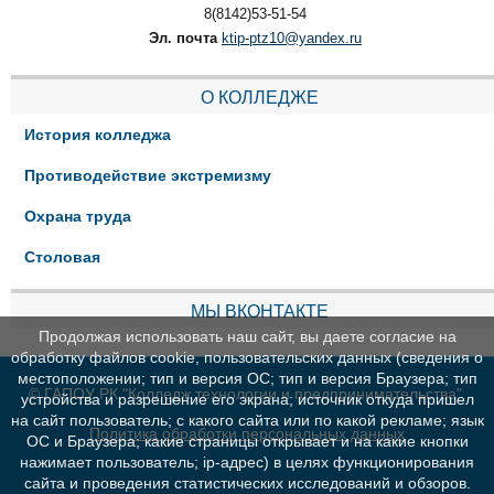
8(8142)53-51-54
Эл. почта
ktip-ptz10@yandex.ru
О КОЛЛЕДЖЕ
История колледжа
Противодействие экстремизму
Охрана труда
Столовая
МЫ ВКОНТАКТЕ
Продолжая использовать наш сайт, вы даете согласие на
обработку файлов cookie, пользовательских данных (сведения о
местоположении; тип и версия ОС; тип и версия Браузера; тип
© ГАПОУ РК "Колледж технологии и предпринимательства"
устройства и разрешение его экрана; источник откуда пришел
на сайт пользователь; с какого сайта или по какой рекламе; язык
Политика обработки персональных данных
ОС и Браузера; какие страницы открывает и на какие кнопки
нажимает пользователь; ip-адрес) в целях функционирования
сайта и проведения статистических исследований и обзоров.