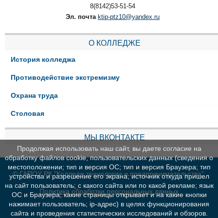
8(8142)53-51-54
Эл. почта
ktip-ptz10@yandex.ru
О КОЛЛЕДЖЕ
История колледжа
Противодействие экстремизму
Охрана труда
Столовая
МЫ ВКОНТАКТЕ
Продолжая использовать наш сайт, вы даете согласие на
обработку файлов cookie, пользовательских данных (сведения о
местоположении; тип и версия ОС; тип и версия Браузера; тип
© ГАПОУ РК "Колледж технологии и предпринимательства"
устройства и разрешение его экрана; источник откуда пришел
на сайт пользователь; с какого сайта или по какой рекламе; язык
Политика обработки персональных данных
ОС и Браузера; какие страницы открывает и на какие кнопки
нажимает пользователь; ip-адрес) в целях функционирования
сайта и проведения статистических исследований и обзоров.