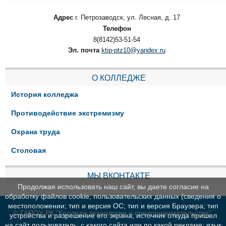
Адрес
г. Петрозаводск, ул. Лесная, д. 17
Телефон
8(8142)53-51-54
Эл. почта
ktip-ptz10@yandex.ru
О КОЛЛЕДЖЕ
История колледжа
Противодействие экстремизму
Охрана труда
Столовая
МЫ ВКОНТАКТЕ
Продолжая использовать наш сайт, вы даете согласие на
обработку файлов cookie, пользовательских данных (сведения о
местоположении; тип и версия ОС; тип и версия Браузера; тип
© ГАПОУ РК "Колледж технологии и предпринимательства"
устройства и разрешение его экрана; источник откуда пришел
на сайт пользователь; с какого сайта или по какой рекламе; язык