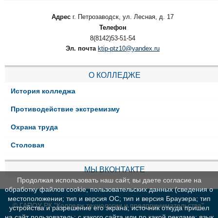
Адрес
г. Петрозаводск, ул. Лесная, д. 17
Телефон
8(8142)53-51-54
Эл. почта
ktip-ptz10@yandex.ru
О КОЛЛЕДЖЕ
История колледжа
Противодействие экстремизму
Охрана труда
Столовая
МЫ ВКОНТАКТЕ
Продолжая использовать наш сайт, вы даете согласие на
обработку файлов cookie, пользовательских данных (сведения о
местоположении; тип и версия ОС; тип и версия Браузера; тип
© ГАПОУ РК "Колледж технологии и предпринимательства"
устройства и разрешение его экрана; источник откуда пришел
на сайт пользователь; с какого сайта или по какой рекламе; язык