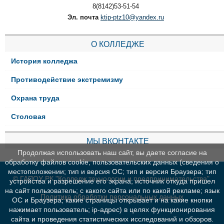
8(8142)53-51-54
Эл. почта
ktip-ptz10@yandex.ru
О КОЛЛЕДЖЕ
История колледжа
Противодействие экстремизму
Охрана труда
Столовая
МЫ ВКОНТАКТЕ
Продолжая использовать наш сайт, вы даете согласие на
обработку файлов cookie, пользовательских данных (сведения о
местоположении; тип и версия ОС; тип и версия Браузера; тип
© ГАПОУ РК "Колледж технологии и предпринимательства"
устройства и разрешение его экрана; источник откуда пришел
на сайт пользователь; с какого сайта или по какой рекламе; язык
Политика обработки персональных данных
ОС и Браузера; какие страницы открывает и на какие кнопки
нажимает пользователь; ip-адрес) в целях функционирования
сайта и проведения статистических исследований и обзоров.