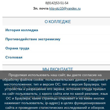
8(8142)53-51-54
Эл. почта
ktip-ptz10@yandex.ru
О КОЛЛЕДЖЕ
История колледжа
Противодействие экстремизму
Охрана труда
Столовая
МЫ ВКОНТАКТЕ
Продолжая использовать наш сайт, вы даете согласие на
обработку файлов cookie, пользовательских данных (сведения о
местоположении; тип и версия ОС; тип и версия Браузера; тип
© ГАПОУ РК "Колледж технологии и предпринимательства"
устройства и разрешение его экрана; источник откуда пришел
на сайт пользователь; с какого сайта или по какой рекламе; язык
Политика обработки персональных данных
ОС и Браузера; какие страницы открывает и на какие кнопки
нажимает пользователь; ip-адрес) в целях функционирования
сайта и проведения статистических исследований и обзоров.