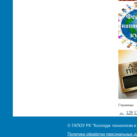
Страницы:
←
129
1
© ГАПОУ РК "Колледж технологии и
Политика обработки персональных 