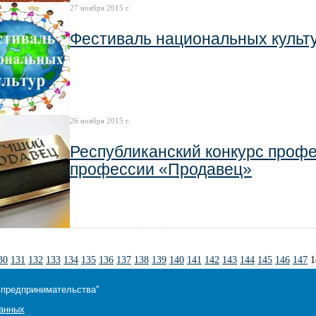
27 ноября 2015 г.
Фестиваль национальных культ
26 ноября 2015 г.
Республиканский конкурс профе
профессии «Продавец»
30
131
132
133
134
135
136
137
138
139
140
141
142
143
144
145
146
147
1
 предпринимательства"
данных