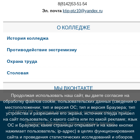
8(8142)53-51-54
Эл. почта
ktip-ptz10@yandex.ru
О КОЛЛЕДЖЕ
История колледжа
Противодействие экстремизму
Охрана труда
Столовая
МЫ ВКОНТАКТЕ
Продолжая использовать наш сайт, вы даете согласие на
обработку файлов cookie, пользовательских данных (сведения о
местоположении; тип и версия ОС; тип и версия Браузера; тип
© ГАПОУ РК "Колледж технологии и предпринимательства"
устройства и разрешение его экрана; источник откуда пришел
на сайт пользователь; с какого сайта или по какой рекламе; язык
Политика обработки персональных данных
ОС и Браузера; какие страницы открывает и на какие кнопки
нажимает пользователь; ip-адрес) в целях функционирования
сайта и проведения статистических исследований и обзоров.