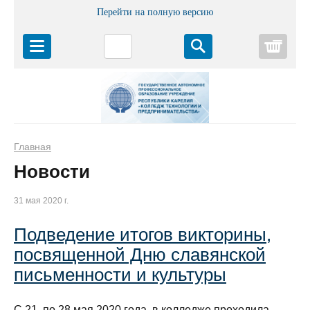
Перейти на полную версию
Корз
Главная
Новости
31 мая 2020 г.
Подведение итогов викторины,
посвященной Дню славянской
письменности и культуры
С 21 по 28 мая 2020 года в колледже проходила