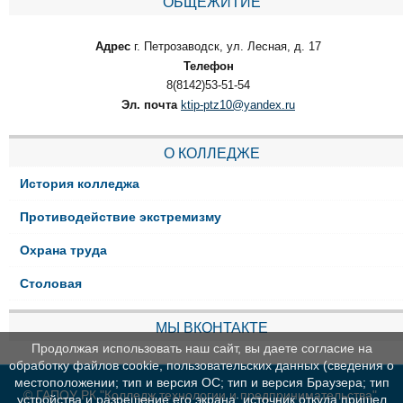
ОБЩЕЖИТИЕ
Адрес
г. Петрозаводск, ул. Лесная, д. 17
Телефон
8(8142)53-51-54
Эл. почта
ktip-ptz10@yandex.ru
О КОЛЛЕДЖЕ
История колледжа
Противодействие экстремизму
Охрана труда
Столовая
МЫ ВКОНТАКТЕ
Продолжая использовать наш сайт, вы даете согласие на
обработку файлов cookie, пользовательских данных (сведения о
местоположении; тип и версия ОС; тип и версия Браузера; тип
© ГАПОУ РК "Колледж технологии и предпринимательства"
устройства и разрешение его экрана; источник откуда пришел