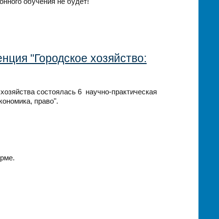
онного обучения не будет!
нция "Городское хозяйство:
 хозяйства состоялась 6 научно-практическая
кономика, право".
рме.