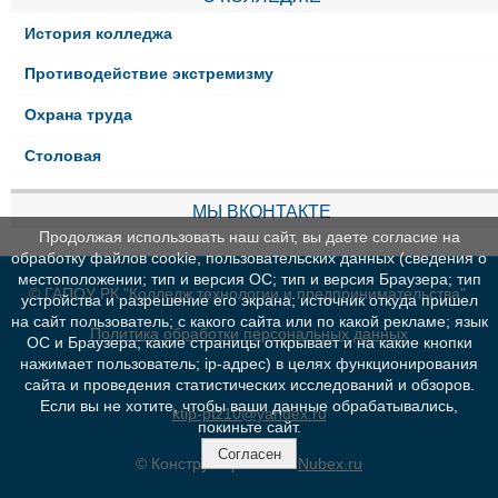
История колледжа
Противодействие экстремизму
Охрана труда
Столовая
МЫ ВКОНТАКТЕ
Продолжая использовать наш сайт, вы даете согласие на
обработку файлов cookie, пользовательских данных (сведения о
местоположении; тип и версия ОС; тип и версия Браузера; тип
© ГАПОУ РК "Колледж технологии и предпринимательства"
устройства и разрешение его экрана; источник откуда пришел
на сайт пользователь; с какого сайта или по какой рекламе; язык
Политика обработки персональных данных
ОС и Браузера; какие страницы открывает и на какие кнопки
нажимает пользователь; ip-адрес) в целях функционирования
сайта и проведения статистических исследований и обзоров.
Если вы не хотите, чтобы ваши данные обрабатывались,
ktip-ptz10@yandex.ru
покиньте сайт.
Согласен
© Конструктор сайтов
Nubex.ru