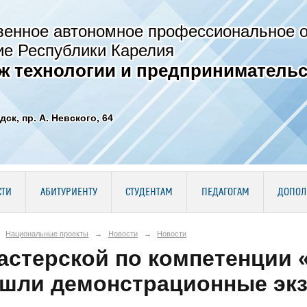
венное автономное профессиональное 
ие Республики Карелия
ж технологии и предпринимательс
дск, пр. А. Невского, 64
СТИ
АБИТУРИЕНТУ
СТУДЕНТАМ
ПЕДАГОГАМ
ДОПОЛ
Национальные проекты
→
Новости
→
Новости
астерской по компетенции 
шли демонстрационные эк