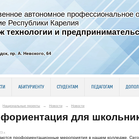
венное автономное профессиональное 
ие Республики Карелия
ж технологии и предпринимательс
дск, пр. А. Невского, 64
СТИ
АБИТУРИЕНТУ
СТУДЕНТАМ
ПЕДАГОГАМ
ДОПОЛ
Национальные проекты
→
Новости
→
Новости
фориентация для школьни
3 г.
ются профориентационные мероприятия в нашем колледже. Сегод