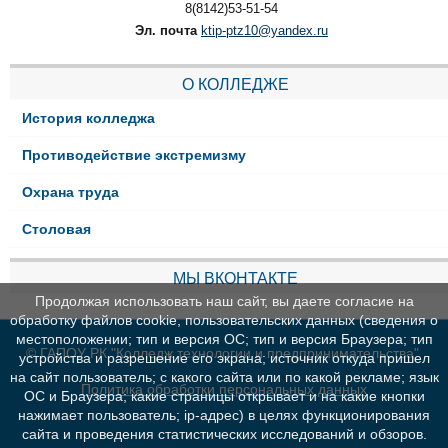
8(8142)53-51-54
Эл. почта
ktip-ptz10@yandex.ru
О КОЛЛЕДЖЕ
История колледжа
Противодействие экстремизму
Охрана труда
Столовая
МЫ ВКОНТАКТЕ
Продолжая использовать наш сайт, вы даете согласие на
обработку файлов cookie, пользовательских данных (сведения о
местоположении; тип и версия ОС; тип и версия Браузера; тип
© ГАПОУ РК "Колледж технологии и предпринимательства"
устройства и разрешение его экрана; источник откуда пришел
на сайт пользователь; с какого сайта или по какой рекламе; язык
Политика обработки персональных данных
ОС и Браузера; какие страницы открывает и на какие кнопки
нажимает пользователь; ip-адрес) в целях функционирования
сайта и проведения статистических исследований и обзоров.