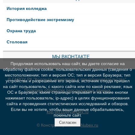
История колледжа
Противодействие экстремизму
Охрана труда
Столовая
МЫ ВКОНТАКТЕ
Продолжая использовать наш сайт, вы даете согласие на
обработку файлов cookie, пользовательских данных (сведения о
местоположении; тип и версия ОС; тип и версия Браузера; тип
© ГАПОУ РК "Колледж технологии и предпринимательства"
устройства и разрешение его экрана; источник откуда пришел
на сайт пользователь; с какого сайта или по какой рекламе; язык
Политика обработки персональных данных
ОС и Браузера; какие страницы открывает и на какие кнопки
нажимает пользователь; ip-адрес) в целях функционирования
сайта и проведения статистических исследований и обзоров.
Если вы не хотите, чтобы ваши данные обрабатывались,
ktip-ptz10@yandex.ru
покиньте сайт.
Согласен
© Конструктор сайтов
Nubex.ru