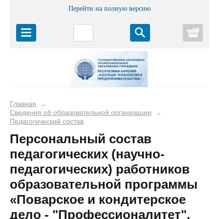
Перейти на полную версию
Корз
Главная
→
Сведения об образовательной организации
→
Педагогический состав
Персональный состав
педагогических (научно-
педагогических) работников
образовательной программы
«Поварское и кондитерское
дело - "Профессионалитет",