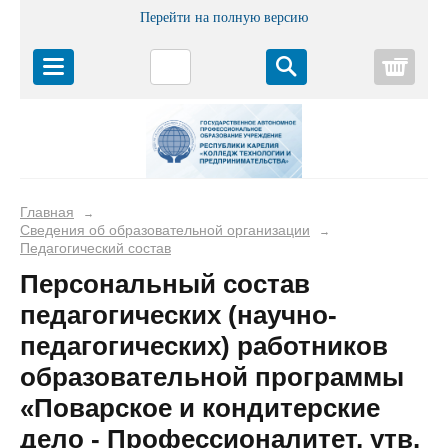
Перейти на полную версию
Корз
Главная
→
Сведения об образовательной организации
→
Педагогический состав
Персональный состав
педагогических (научно-
педагогических) работников
образовательной программы
«Поварское и кондитерские
дело - Профессионалитет, утв.