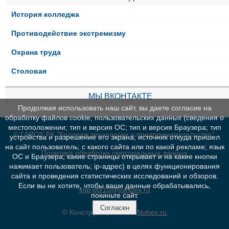
История колледжа
Противодействие экстремизму
Охрана труда
Столовая
МЫ ВКОНТАКТЕ
Продолжая использовать наш сайт, вы даете согласие на
обработку файлов cookie, пользовательских данных (сведения о
местоположении; тип и версия ОС; тип и версия Браузера; тип
© ГАПОУ РК "Колледж технологии и предпринимательства"
устройства и разрешение его экрана; источник откуда пришел
на сайт пользователь; с какого сайта или по какой рекламе; язык
Политика обработки персональных данных
ОС и Браузера; какие страницы открывает и на какие кнопки
нажимает пользователь; ip-адрес) в целях функционирования
сайта и проведения статистических исследований и обзоров.
Если вы не хотите, чтобы ваши данные обрабатывались,
ktip-ptz10@yandex.ru
покиньте сайт.
Согласен
© Конструктор сайтов
Nubex.ru